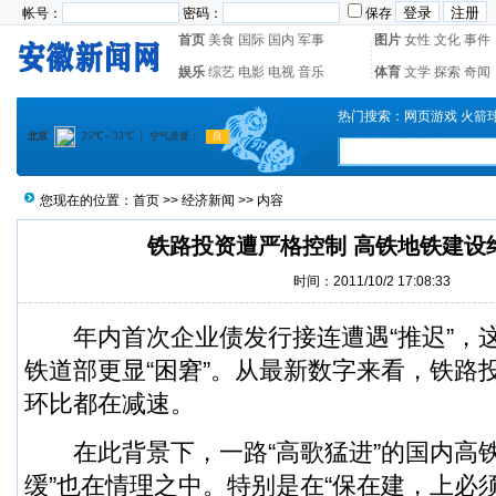
帐号：
密码：
保存
首页
美食
国际
国内
军事
图片
女性
文化
事件
娱乐
综艺
电影
电视
音乐
体育
文学
探索
奇闻
热门搜索：
网页游戏
火箭
您现在的位置：
首页
>>
经济新闻
>> 内容
铁路投资遭严格控制 高铁地铁建设
时间：2011/10/2 17:08:33
年内首次企业债发行接连遭遇“推迟”，
铁道部更显“困窘”。从最新数字来看，铁路
环比都在减速。
在此背景下，一路“高歌猛进”的国内高铁
缓”也在情理之中。特别是在“保在建，上必