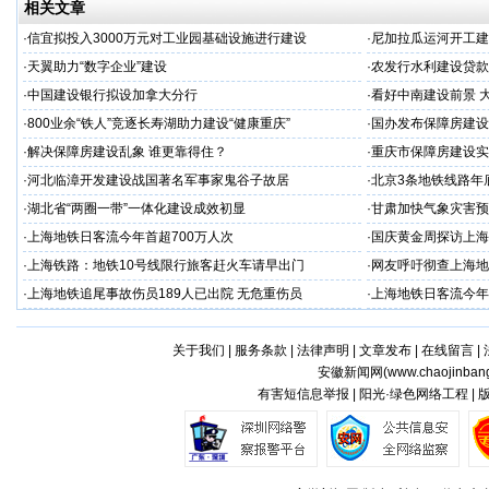
相关文章
·
信宜拟投入3000万元对工业园基础设施进行建设
·
尼加拉瓜运河开工建
·
天翼助力“数字企业”建设
·
农发行水利建设贷款
·
中国建设银行拟设加拿大分行
·
看好中南建设前景 
·
800业余“铁人”竞逐长寿湖助力建设“健康重庆”
·
国办发布保障房建设
·
解决保障房建设乱象 谁更靠得住？
·
重庆市保障房建设实
·
河北临漳开发建设战国著名军事家鬼谷子故居
·
北京3条地铁线路年底
·
湖北省“两圈一带”一体化建设成效初显
·
甘肃加快气象灾害预
·
上海地铁日客流今年首超700万人次
·
国庆黄金周探访上海
·
上海铁路：地铁10号线限行旅客赶火车请早出门
·
网友呼吁彻查上海地
·
上海地铁追尾事故伤员189人已出院 无危重伤员
·
上海地铁日客流今年
关于我们
|
服务条款
|
法律声明
|
文章发布
|
在线留言
|
安徽新闻网(
www.chaojinban
有害短信息举报 | 阳光·绿色网络工程 |