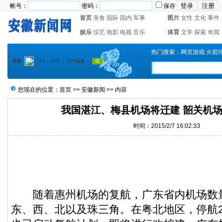
帐号：
密码：
保存
首页
美食
国际
国内
军事
图片
女性
文化
事件
娱乐
综艺
电影
电视
音乐
体育
文学
探索
奇闻
热门搜索：
网页游戏
火箭
您现在的位置：
首页
>>
安徽新闻
>> 内容
我国湛江、梅县机场将迁建 韶关机
时间：2015/2/7 16:02:33
随着惠州
机场
的复航，广东省内机场数
东、西、北以及珠三角。在粤北地区，停航