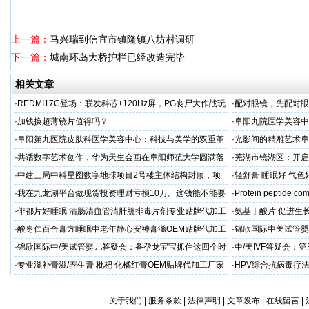
上一篇：
马兴瑞到信宜市镇隆镇八坊村调研
下一篇：
城南环岛大桥护栏已经改造完毕
相关文章
·
REDMI17C登场：联发科芯+120Hz屏，PG丧尸大作战玩
·
配对眼镜，先配对眼
家续航新选择
·
加钱换超薄镜片值得吗？
·
阜阳九院医学美容中
的“毫米艺术”
·
阜阳第九医院皮肤科医学美容中心：科技与美学的双重革
·
光影间的精雕艺术阜
命
·
共话数字艺术创作，华为天生会画在阜阳师范大学圆满落
·
芜湖市镜湖区：开启
幕
·
中建三局中科星图数字地球项目2号楼主体结构封顶，项
·
轻舒膏 睡眠好 气色
目建设热潮持续升温
·
我在九龙湖平台做现货投资理财亏损10万。这钱能不能要
·
Protein peptide com
回来？
·
俳都片好睡眠 清肠清血管清肝脏排毒片剂专业贴牌代加工
·
氨基丁酸片 促进生
家
·
酸枣仁百合膏方睡眠中老年静心安神膏滋OEM贴牌代加工
·
锦欣国际中美试管婴
厂
·
锦欣国际中/美试管婴儿答疑会：备孕龙宝宝抓住这四个时
·
中/美IVF答疑会
机！
孕！
·
专业滋补膏滋/养生膏 枇杷 化橘红膏OEM贴牌代加工厂家
·
HPV综合抗病毒疗
关于我们
|
服务条款
|
法律声明
|
文章发布
|
在线留言
|