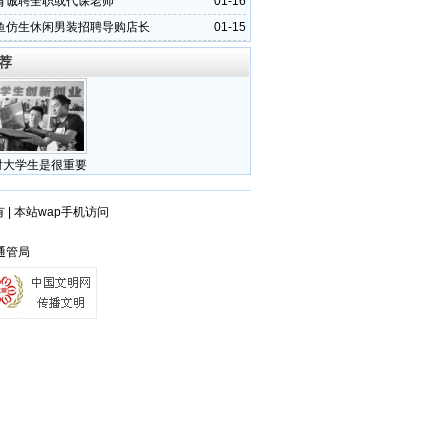
育诚聘全职或代课老师
01-16
鱼仿生休闲男装招聘导购店长
01-15
荐
对大学生是很重要
有
|
本站wap手机访问
徽通管局