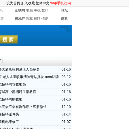
设为首页
加入收藏
繁体中文
wap手机访问
银行
互联网
电脑
手机
数码
论坛
健康
房地产
汽车
招聘
情爱
商机
门
务大酒店招聘酒店人员多名
01-16
家 老人儿童咳嗽清肺膏贴批发 oem贴牌
03-12
首选华源晨泰
吧招聘网管收银员
01-16
育城高中部招聘生活教官
01-16
吧招聘网购收银
01-16
吃完会不会有副作用？客服微信
12-10
递招聘派件员
01-14
聘机电维修工
01-07