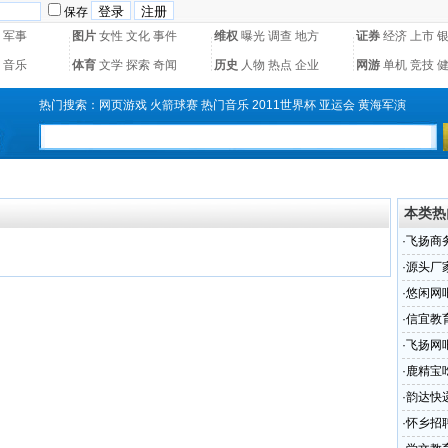
保存
军事
图片
女性
文化
事件
维权
曝光
调查
地方
证券
经济
上市
音乐
体育
文学
探索
奇闻
历史
人物
热点
企业
网游
单机
竞技
热门搜索：
网页游戏
火箭球赛
热门音乐
2011世界杯
亚运会
黄海军演
本类热
·
飞扬商
·
源头厂
代加工
·
悠闲网
·
信宜教
·
飞扬网
·
鹿精宝
·
韵达快
·
怀乡招