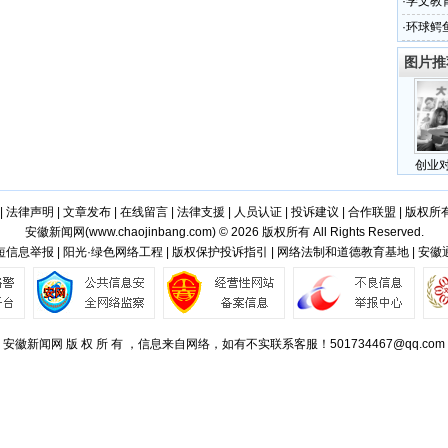
·
学文教
·
环球鳄
图片推
创业
|
法律声明
|
文章发布
|
在线留言
|
法律支援
|
人员认证
|
投诉建议
|
合作联盟
|
版权所
安徽新闻网(
www.chaojinbang.com
) © 2026 版权所有 All Rights Reserved.
信息举报 | 阳光·绿色网络工程 | 版权保护投诉指引 | 网络法制和道德教育基地 | 安
安徽新闻网 版 权 所 有 ，信息来自网络，如有不实联系客服！501734467@qq.com