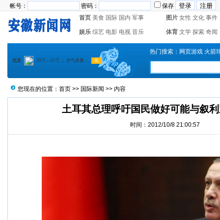
帐号：
密码：
保存
首页
美食
国际
国内
军事
图片
女性
文化
事件
娱乐
综艺
电影
电视
音乐
体育
文学
探索
奇闻
热门搜索：
网页游戏
火箭
您现在的位置：
首页
>>
国际新闻
>> 内容
土耳其总理呼吁国民做好可能与叙利
时间：2012/10/8 21:00:57