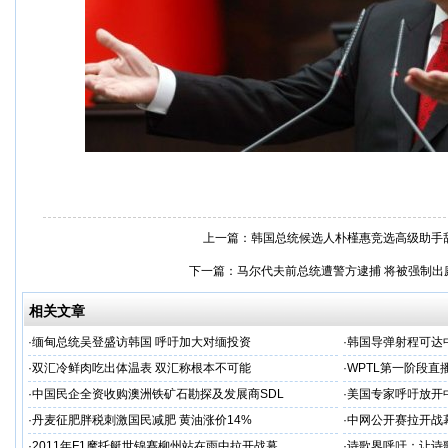
上一篇：
韩国总统候选人朴槿惠竞选高级助手
下一篇：
马尔代夫前总统遭警方逮捕 将被强制出
相关文章
·
缅甸总统吴登盛访韩国 呼吁加大对缅投资
·
韩国导弹射程可达
·
双汇冷鲜肉吃出体温表 双汇称根本不可能
·
WPTL第一阶段直播
·
中国民企全资收购澳洲铁矿石勘探及发展商SDL
·
美国专家呼吁放开
·
丹麦征肥胖税刺激国民减肥 黄油涨价14%
·
中网公开赛拉开战
·
2011年F1摩托艇世锦赛柳州站在雨中拉开战幕
·
诗歌界呼吁：让诗