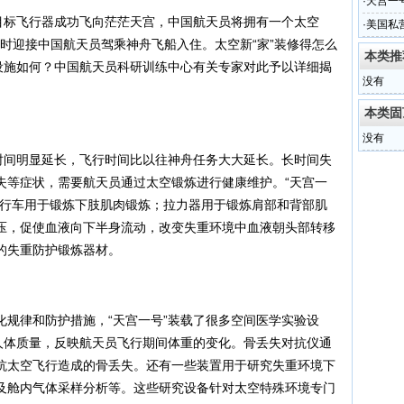
·
天宫一
”目标飞行器成功飞向茫茫天宫，中国航天员将拥有一个太空
·
美国私
，随时迎接中国航天员驾乘神舟飞船入住。太空新“家”装修得怎么
本类推
活设施如何？中国航天员科研训练中心有关专家对此予以详细揭
没有
本类固
没有
留时间明显延长，飞行时间比以往神舟任务大大延长。长时间失
失等症状，需要航天员通过太空锻炼进行健康维护。“天宫一
自行车用于锻炼下肢肌肉锻炼；拉力器用于锻炼肩部和背部肌
压，促使血液向下半身流动，改变失重环境中血液朝头部转移
的失重防护锻炼器材。
化规律和防护措施，“天宫一号”装载了很多空间医学实验设
”人体质量，反映航天员飞行期间体重的变化。骨丢失对抗仪通
抗太空飞行造成的骨丢失。还有一些装置用于研究失重环境下
及舱内气体采样分析等。这些研究设备针对太空特殊环境专门