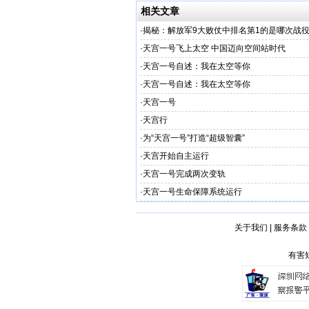
相关文章
·
揭秘：解放军9大败仗中排名第1的是哪次战
·
天宫一号飞上太空 中国迈向空间站时代
·
天宫一号自述：我在太空等你
·
天宫一号自述：我在太空等你
·
天宫一号
·
天宫行
·
为“天宫一号”打造“超级智囊”
·
天宫开始自主运行
·
天宫一号完成两次变轨
·
天宫一号生命保障系统运行
关于我们
|
服务条款
有害短