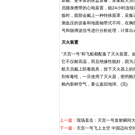
新颖、更丰富的医监设备，采集航天员
员随身携带的心电装置，能24小时连
炼时，面部会戴上一种特殊面罩，采集
测血压的设备和地面袖带式不同，在胸
号和脉搏波信号进行分析处理，计算出
灭火装置
“天宫一号”和飞船都配备了灭火装置
它不仅耐高温，而且绝缘性能好，因为
航天员戴上防毒面具，按下灭火器上的
剂有毒性，一旦使用了灭火器，密闭舱
舱内新鲜空气，要么返回地球。(完)
上一篇：
现场直击：天宫一号发射瞬间大
下一篇：
天宫一号飞上太空 中国迈向空