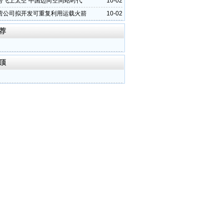
号飞上太空 中国迈向空间站时代
10-02
营公司拟开发可重复利用运载火箭
10-02
荐
顶