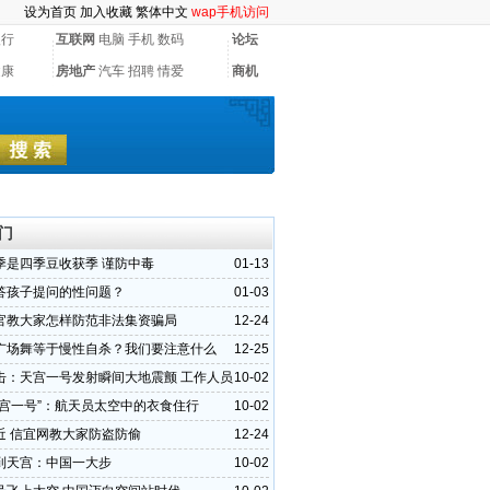
设为首页
加入收藏
繁体中文
wap手机访问
银行
互联网
电脑
手机
数码
论坛
健康
房地产
汽车
招聘
情爱
商机
门
季是四季豆收获季 谨防中毒
01-13
答孩子提问的性问题？
01-03
官教大家怎样防范非法集资骗局
12-24
广场舞等于慢性自杀？我们要注意什么
12-25
击：天宫一号发射瞬间大地震颤 工作人员
10-02
天宫一号”：航天员太空中的衣食住行
10-02
近 信宜网教大家防盗防偷
12-24
到天宫：中国一大步
10-02