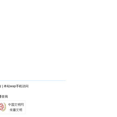
有
|
本站wap手机访问
徽通管局