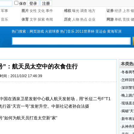
保存
军事
图片
女性
文化
事件
维权
曝光
调查
地方
证券
经济
上市
音乐
体育
文学
探索
奇闻
历史
人物
热点
企业
网游
单机
竞技
热门搜索：
网页游戏
火箭球赛
热门音乐
2011世界杯
亚运会
黄海军演
本类热
号”：航天员太空中的衣食住行
·
冬春两
时间：2011/10/2 17:46:39
·
怎样回
·
深圳警
·
晚上跳
分，中国在酒泉卫星发射中心载人航天发射场，用“长征二号F”T1
·
现场直
行器“天宫一号”发射升空。中新社记者孙自法摄
流泪
·
揭秘“
号”如何为航天员打造太空新“家”
·
新年将
·
从神舟