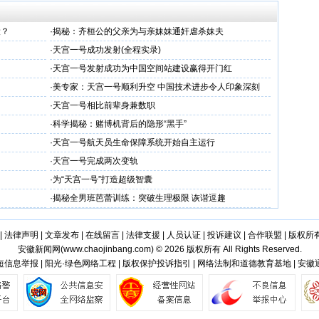
役？
·
揭秘：齐桓公的父亲为与亲妹妹通奸虐杀妹夫
·
天宫一号成功发射(全程实录)
·
天宫一号发射成功为中国空间站建设赢得开门红
·
美专家：天宫一号顺利升空 中国技术进步令人印象深刻
·
天宫一号相比前辈身兼数职
·
科学揭秘：赌博机背后的隐形“黑手”
·
天宫一号航天员生命保障系统开始自主运行
·
天宫一号完成两次变轨
·
为“天宫一号”打造超级智囊
·
揭秘全男班芭蕾训练：突破生理极限 诙谐逗趣
|
法律声明
|
文章发布
|
在线留言
|
法律支援
|
人员认证
|
投诉建议
|
合作联盟
|
版权所
安徽新闻网(
www.chaojinbang.com
) © 2026 版权所有 All Rights Reserved.
信息举报 | 阳光·绿色网络工程 | 版权保护投诉指引 | 网络法制和道德教育基地 | 安