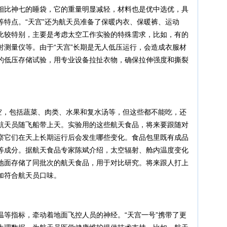
相比神七的睡袋，它的重量明显减轻，材料也是优中选优，具
等特点。“天宫”还为航天员准备了保暖内衣、保暖裤、运动
比较特别，主要是考虑太空工作实验的特殊需求，比如，有的
射测量仪等。由于“天宫”长期是无人低压运行，会造成衣服材
的低压存储试验，用专业设备拉扯衣物，确保拉伸强度和撕裂
太空，包括蔬菜、肉类、水果和复水汤等，但这些都不能吃，还
航天员随飞船带上天。实验用的这些航天食品，将来要跟随对
察它们在天上长期运行后会发生哪些变化。食品包里既有成品
等成分。据航天食品专家陈斌介绍，太空辐射、舱内温度变化
地面存储了同批次的航天食品，用于对比研究。将来跟人打上
加符合航天员口味。
温等指标，牵动着地面飞控人员的神经。“天宫一号”携带了更