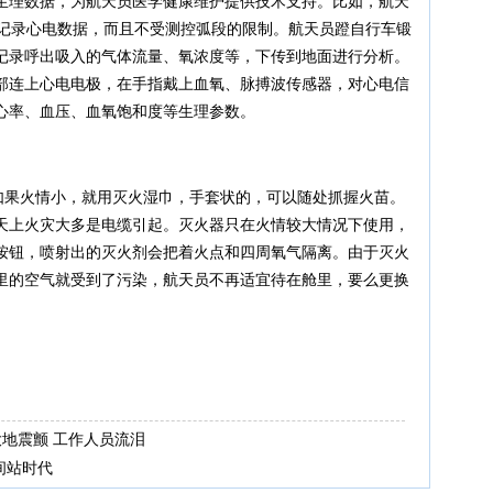
生理数据，为航天员医学健康维护提供技术支持。比如，航天
续记录心电数据，而且不受测控弧段的限制。航天员蹬自行车锻
记录呼出吸入的气体流量、氧浓度等，下传到地面进行分析。
部连上心电电极，在手指戴上血氧、脉搏波传感器，对心电信
心率、血压、血氧饱和度等生理参数。
。如果火情小，就用灭火湿巾，手套状的，可以随处抓握火苗。
天上火灾大多是电缆引起。灭火器只在火情较大情况下使用，
按钮，喷射出的灭火剂会把着火点和四周氧气隔离。由于灭火
里的空气就受到了污染，航天员不再适宜待在舱里，要么更换
地震颤 工作人员流泪
间站时代