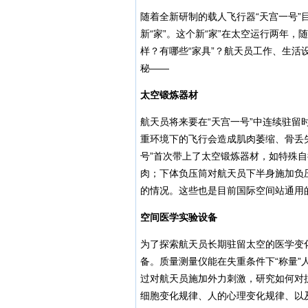
随着全新研制的载人飞行器“天宫一号
新“家”。这个新“家”在太空运行两年
样？有哪些“家具”？航天员工作、生
秘——
太空锻炼器材
航天员将来要在“天宫一号”中连续驻
重环境下的飞行会造成肌肉萎缩、骨丢
号”首次带上了太空锻炼器材，如特殊
肉；下体负压筒对航天员下半身施加负
的情况。这些也是目前国际空间站通用
空间医学实验设备
为了探索航天员长期驻留太空的医学变
备。质量测量仪能在失重条件下“称量
过对航天员施加外力刺激，研究如何对
细胞变化规律、人的心理变化规律、以