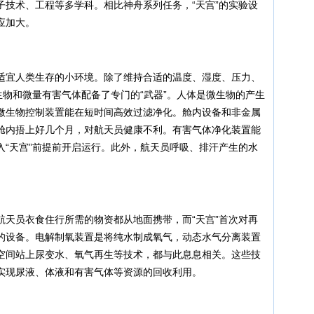
子技术、工程等多学科。相比神舟系列任务，“天宫”的实验设
应加大。
适宜人类生存的小环境。除了维持合适的温度、湿度、压力、
生物和微量有害气体配备了专门的“武器”。人体是微生物的产生
微生物控制装置能在短时间高效过滤净化。舱内设备和非金属
舱内捂上好几个月，对航天员健康不利。有害气体净化装置能
入“天宫”前提前开启运行。此外，航天员呼吸、排汗产生的水
航天员衣食住行所需的物资都从地面携带，而“天宫”首次对再
的设备。电解制氧装置是将纯水制成氧气，动态水气分离装置
空间站上尿变水、氧气再生等技术，都与此息息相关。这些技
实现尿液、体液和有害气体等资源的回收利用。